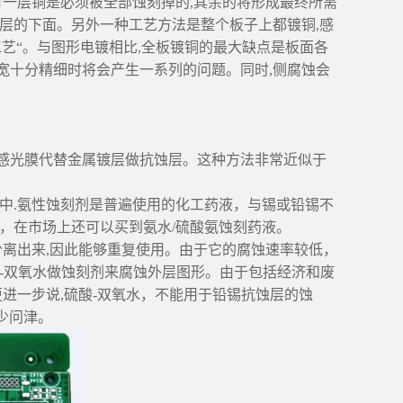
一层铜是必须被全部蚀刻掉的,其余的将形成最终所需
层的下面。另外一种工艺方法是整个板子上都镀铜,感
艺“。与图形电镀相比,全板镀铜的最大缺点是板面各
宽十分精细时将会产生一系列的问题。同时,侧腐蚀会
光膜代替金属镀层做抗蚀层。这种方法非常近似于
.氨性蚀刻剂是普遍使用的化工药液，与锡或铅锡不
，在市场上还可以买到氨水/硫酸氨蚀刻药液。
离出来,因此能够重复使用。由于它的腐蚀速率较低，
-双氧水做蚀刻剂来腐蚀外层图形。由于包括经济和废
更进一步说,硫酸-双氧水，不能用于铅锡抗蚀层的蚀
少问津。