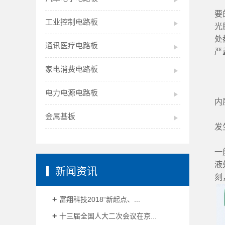
要
要
工业控制电路板
光
处
通讯医疗电路板
严
家电消费电路板
在
电力电源电路板
内
目
金属基板
发
以
一
液
新闻资讯
刻
富翔科技2018“新起点、...
十三届全国人大二次会议在京...