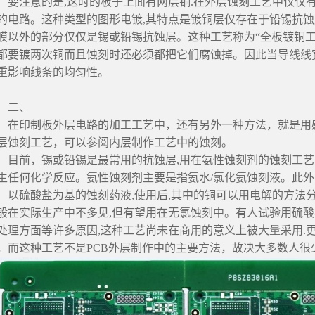
注意的是,这时的板子上面有两层铜.在外层蚀刻工艺中仅仅有
的电路。这种类型的图形电镀,其特点是镀铜层仅存在于铅锡抗蚀
膜以外的部分仅仅是锡或铅锡抗蚀层。这种工艺称为“全板镀铜工
都要镀两次铜而且蚀刻时还必须都把它们腐蚀掉。因此当导线线
重影响线条的均匀性。
二、
印制板外层电路的加工工艺中，还有另外一种方法，就是用感
层蚀刻工艺，可以参阅内层制作工艺中的蚀刻。
前，锡或铅锡是最常用的抗蚀层,用在氨性蚀刻剂的蚀刻工艺中
生任何化学反应。氨性蚀刻剂主要是指氨水/氯化氨蚀刻液。此外
硫酸盐为基的蚀刻药液,使用后,其中的铜可以用电解的方法分
般在实际生产中不多见,但有望用在无氯蚀刻中。有人试验用硫酸
处理方面等许多原因,这种工艺尚未在商用的意义上被大量采用.
，而这种工艺不是PCB外层制作中的主要方法，故决大多数人很