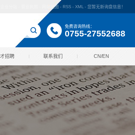
企业分站
-
营业执照
-
网站地图
-
RSS
-
XML
-
您暂无新询盘信息！
免费咨询热线：
0755-27552688
才招聘
联系我们
CN/EN
招聘分类
English
相关下载
中文