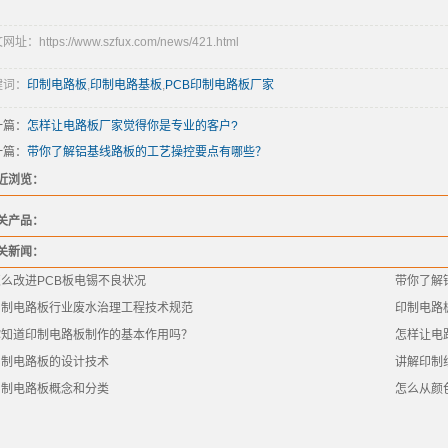
址：https://www.szfux.com/news/421.html
键词：
印制电路板
,
印制电路基板
,
PCB印制电路板厂家
一篇：
怎样让电路板厂家觉得你是专业的客户?
一篇：
带你了解铝基线路板的工艺操控要点有哪些？
近浏览：
关产品：
关新闻：
怎么改进PCB板电锡不良状况
带你了解
印制电路板行业废水治理工程技术规范
印制电路
你知道印制电路板制作的基本作用吗？
怎样让电
印制电路板的设计技术
讲解印制
印制电路板概念和分类
怎么从颜