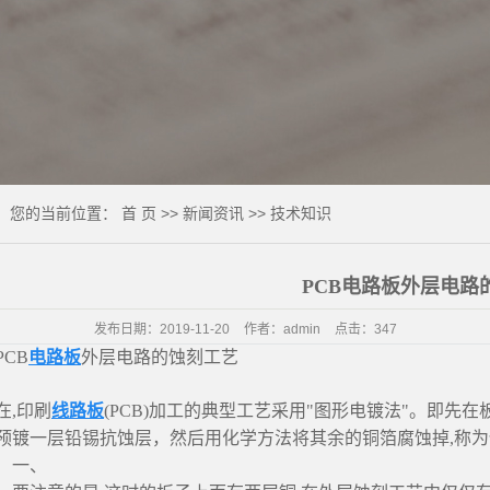
您的当前位置：
首 页
>>
新闻资讯
>>
技术知识
PCB电路板外层电路
发布日期：
2019-11-20
作者：
admin
点击：
347
CB
电路板
外层电路的蚀刻工艺
在,印刷
线路板
(PCB)加工的典型工艺采用"图形电镀法"。即
预镀一层铅锡抗蚀层，然后用化学方法将其余的铜箔腐蚀掉,称
一、